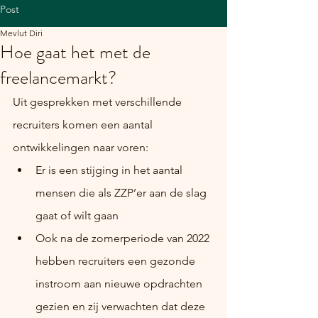
Post
Mevlut Diri
Hoe gaat het met de
freelancemarkt?
Uit gesprekken met verschillende 
recruiters komen een aantal 
ontwikkelingen naar voren:
Er is een stijging in het aantal 
mensen die als ZZP’er aan de slag 
gaat of wilt gaan
Ook na de zomerperiode van 2022 
hebben recruiters een gezonde 
instroom aan nieuwe opdrachten 
gezien en zij verwachten dat deze 