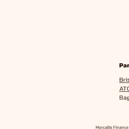
Par
Bri
ATO
Bag
Morcallis Finance