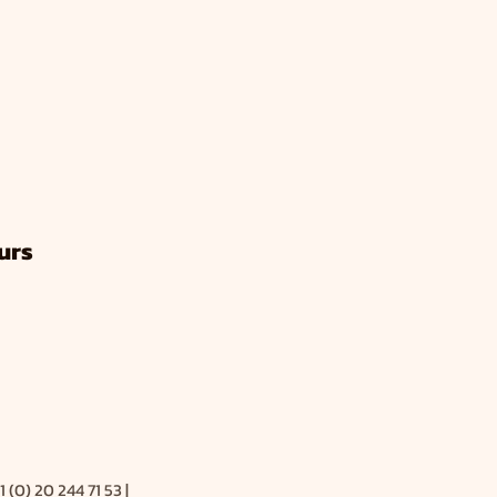
urs
1 (0) 20 244 71 53
|