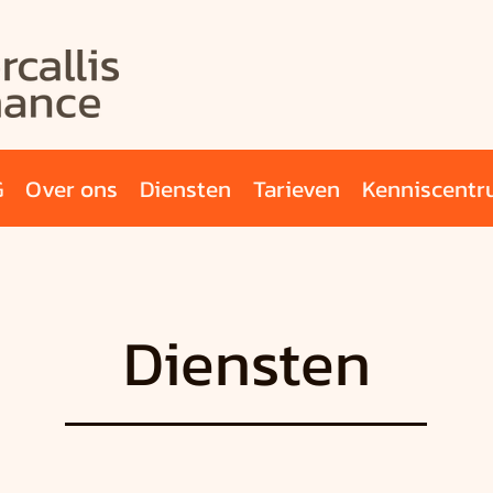
G
Over ons
Diensten
Tarieven
Kenniscent
Diensten