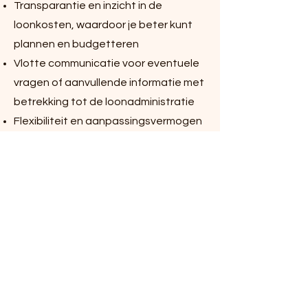
Transparantie en inzicht in de
loonkosten, waardoor je beter kunt
plannen en budgetteren
Vlotte communicatie voor eventuele
vragen of aanvullende informatie met
betrekking tot de loonadministratie
Flexibiliteit en aanpassingsvermogen
om veranderingen in het
personeelsbestand of
bedrijfsstructuur adequaat te
verwerken
Efficiënte dienstverlening die jouw
bedrijf tijd bespaart, waardoor je je
kunt richten op de kerntaken